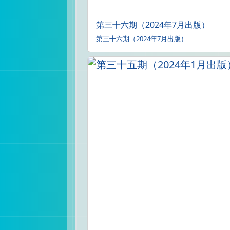
第三十六期（2024年7月出版）
第三十六期（2024年7月出版）