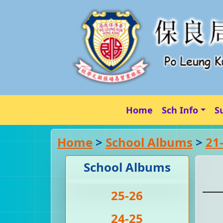
Home
Sch Info
S
Home
>
School Albums
>
21
School Albums
25-26
24-25