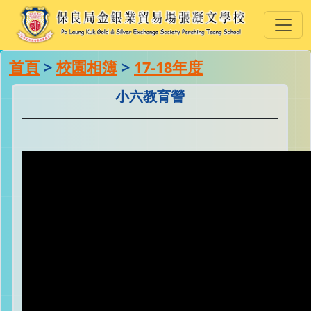
首頁
>
校園相簿
>
17-18年度
小六教育謍