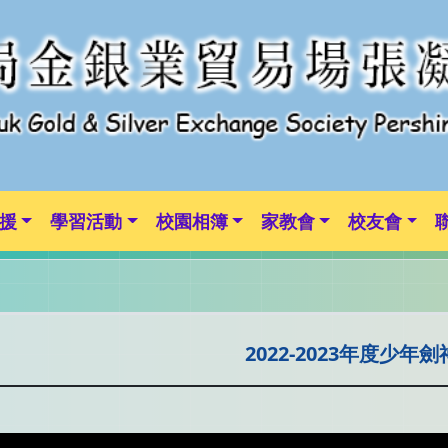
援
學習活動
校園相簿
家教會
校友會
2022-2023年度少年劍