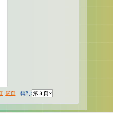
頁
尾頁
轉到: