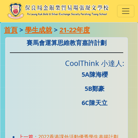
首頁
>
學生成就
>
21-22年度
賽馬會運算思維教育嘉許計劃
CoolThink 小達人:
5A陳海櫻
5B鄭豪
6C陳天立
上一篇：
2022香港課外活動優秀學生表揚計劃