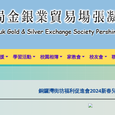
援
學習活動
校園相簿
家教會
校友會
銅鑼灣街坊福利促進會2024新春