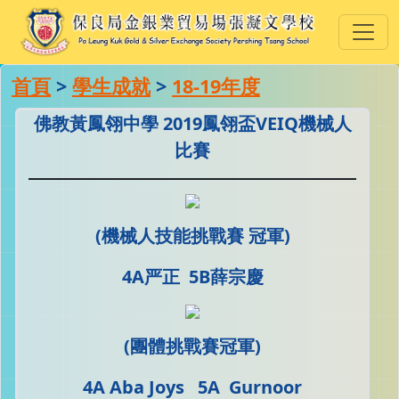
首頁
>
學生成就
>
18-19年度
佛教黃鳳翎中學 2019鳳翎盃VEIQ機械人
比賽
(機械人技能挑戰賽 冠軍)
4A严正 5B薛宗慶
(團體挑戰賽冠軍)
4A Aba Joys 5A Gurnoor