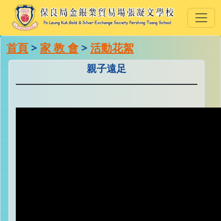
首頁
>
家 教 會
>
活動花絮
親子遠足