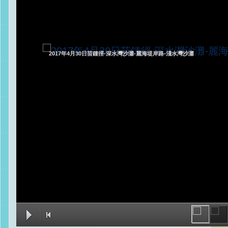
2017年4月30日苗鍾徑-深水灣沙灘-麗海堤岸路-淺水灣沙灘