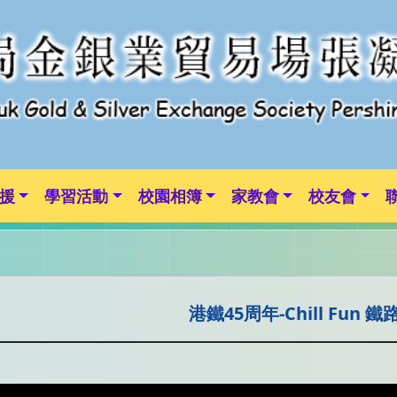
援
學習活動
校園相簿
家教會
校友會
港鐵45周年-Chill Fun 