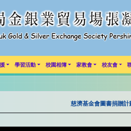
援
學習活動
校園相簿
家教會
校友會
慈濟基金會圖書捐贈計