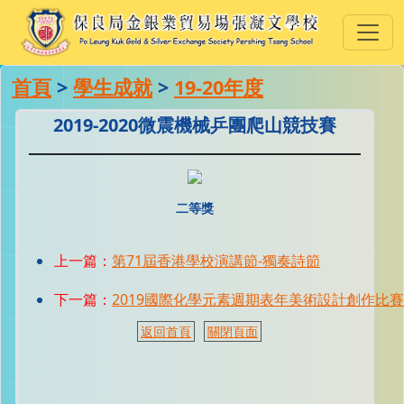
首頁
>
學生成就
>
19-20年度
2019-2020微震機械乒團爬山競技賽
二等獎
上一篇：
第71屆香港學校演講節-獨奏詩節
下一篇：
2019國際化學元素週期表年美術設計創作比
返回首頁
關閉頁面