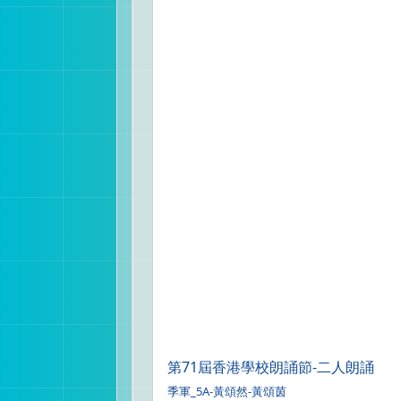
第71屆香港學校朗誦節-二人朗誦
季軍_5A-黃頌然-黃頌茵