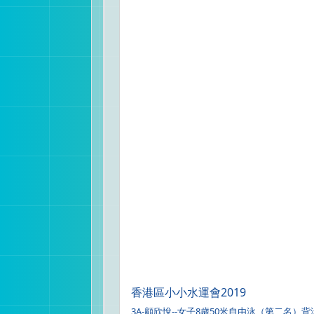
香港區小小水運會2019
3A-顧欣悅--女子8歲50米自由泳（第二名）背