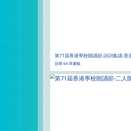
第71屆香港學校朗誦節-詩詞集誦-普
冠軍-6A-章書毓