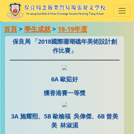
首頁
>
學生成就
>
18-19年度
保良局 「2018國際珊瑚礁年美術設計創
作比賽」
6A 歐茹好
獲香港賽一等獎
3A 施耀熙、5B 歐榆福 吳偉傑、6B 曾美
美 林淑湄