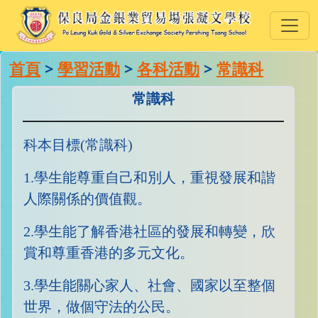
首頁
>
學習活動
>
各科活動
>
常識科
常識科
科本目標(常識科)
1.學生能尊重自己和別人，重視發展和諧
人際關係的價值觀。
2.學生能了解香港社區的發展和轉變，欣
賞和尊重香港的多元文化。
3.學生能關心家人、社會、國家以至整個
世界，做個守法的公民。