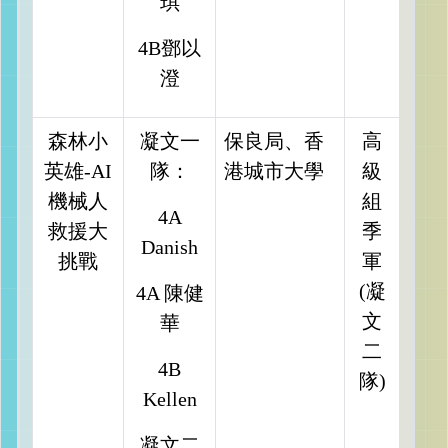
琪
4B鄧以
澄
森林小
凝文一
保良局、香
高
英雄-AI
隊：
港城市大學
級
機械人
組
4A
救援大
季
Danish
挑戰
軍
(凝
4A 陳健
文
華
二
4B
隊)
Kellen
凝文二