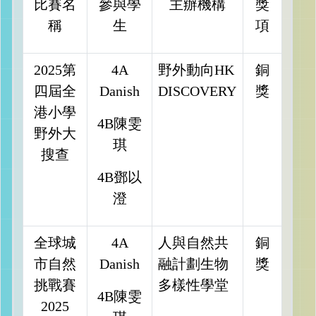
比賽名
參與學
主辦機構
獎
稱
生
項
2025第
4A
野外動向HK
銅
四屆全
Danish
DISCOVERY
獎
港小學
4B陳雯
野外大
琪
搜查
4B鄧以
澄
全球城
4A
人與自然共
銅
市自然
Danish
融計劃生物
獎
挑戰賽
多樣性學堂
4B陳雯
2025