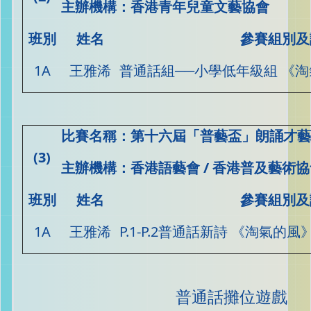
主辦機構：香港青年兒童文藝協會
班別
姓名
參賽組別及
1A
王雅浠
普通話組──小學低年級組 《淘
比賽名稱
：
第十六屆「普藝盃」朗誦才藝
(3)
主辦機構：香港語藝會
/
香港普及藝術協
班別
姓名
參賽組別及
1A
王雅浠
P.1-P.2普通話新詩 《淘氣的
普通話攤位遊戲