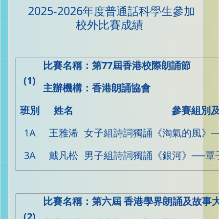
2025-2026年度普通話科學生參加
校外比賽成績
比賽名稱：第
77
屆香港校際朗誦節
(1)
主辦機構：香港朗誦協會
班別
姓名
參賽組別
1A
王雅浠
女子組詩詞獨誦《淘氣的風》─
3A
戴凡松
男子組詩詞獨誦《銀河》──覃
比賽名稱
：第六屆
香港學界朗誦及故事
(2)